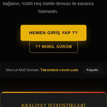
bağlanın, %300 Hoş Geldin Bonusu ile kazanca
hükmedin.
HEMEN GIRIŞ YAP ??
?? MOBIL SÜRÜM
Mevcut Aktif Domain:
Taksimbet-resmi.com
Kopyala
KRALIYET İSTATISTIKLERI