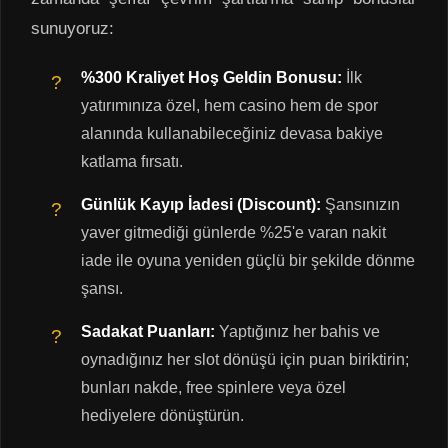
sunuyoruz:
%300 Kraliyet Hoş Geldin Bonusu:
İlk
yatırımınıza özel, hem casino hem de spor
alanında kullanabileceğiniz devasa bakiye
katlama fırsatı.
Günlük Kayıp İadesi (Discount):
Şansınızın
yaver gitmediği günlerde %25'e varan nakit
iade ile oyuna yeniden güçlü bir şekilde dönme
şansı.
Sadakat Puanları:
Yaptığınız her bahis ve
oynadığınız her slot dönüşü için puan biriktirin;
bunları nakde, free spinlere veya özel
hediyelere dönüştürün.