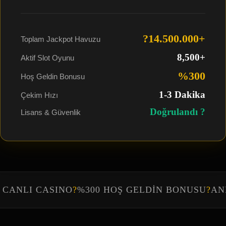
?14.500.000+
Toplam Jackpot Havuzu
8,500+
Aktif Slot Oyunu
%300
Hoş Geldin Bonusu
1-3 Dakika
Çekim Hızı
Doğrulandı ?
Lisans & Güvenlik
 CANLI CASINO
?
%300 HOŞ GELDİN BONUSU
?
AN