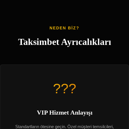
NEDEN BIZ?
Taksimbet Ayrıcalıkları
???
VIP Hizmet Anlayışı
Standartların ötesine geçin. Özel müşteri temsilcileri,