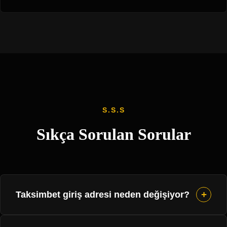
S.S.S
Sıkça Sorulan Sorular
+
Taksimbet giriş adresi neden değişiyor?
Türkiye'deki yasal düzenlemeler nedeniyle bahis