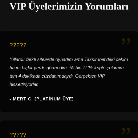
VIP Üyelerimizin Yorumları
?????
Yıllardır farklı sitelerde oynadım ama Taksimbet'deki çekim
hızını hiçbir yerde görmedim. 50 bin TL'lik kripto çekimim
tam 4 dakikada cüzdanımdaydı. Gerçekten VIP
hissettiriyorlar.
- MERT C. (PLATINUM ÜYE)
?????