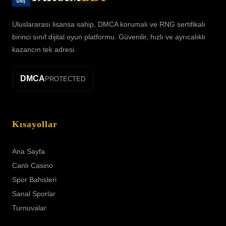
Uluslararası lisansa sahip, DMCA korumalı ve RNG sertifikalı
birinci sınıf dijital oyun platformu. Güvenilir, hızlı ve ayrıcalıklı
kazancın tek adresi.
DMCA
PROTECTED
Kısayollar
Ana Sayfa
Canlı Casino
Spor Bahisleri
Sanal Sporlar
Turnuvalar