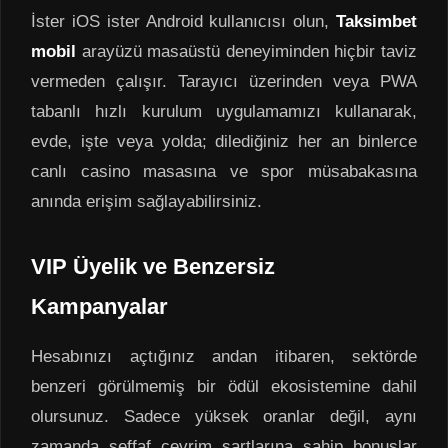
İster iOS ister Android kullanıcısı olun,
Taksimbet
mobil
arayüzü masaüstü deneyiminden hiçbir taviz
vermeden çalışır. Tarayıcı üzerinden veya PWA
tabanlı hızlı kurulum uygulamamızı kullanarak,
evde, işte veya yolda; dilediğiniz her an binlerce
canlı casino masasına ve spor müsabakasına
anında erişim sağlayabilirsiniz.
VIP Üyelik ve Benzersiz
Kampanyalar
Hesabınızı açtığınız andan itibaren, sektörde
benzeri görülmemiş bir ödül ekosistemine dahil
olursunuz. Sadece yüksek oranlar değil, aynı
zamanda şeffaf çevrim şartlarına sahip bonuslar