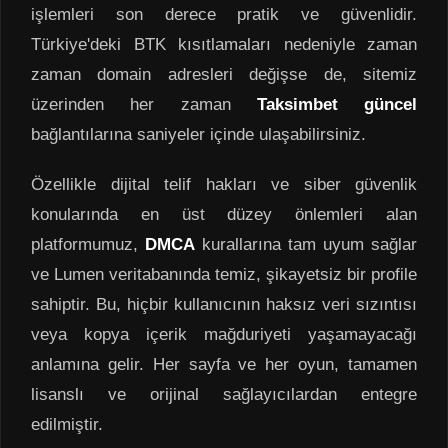
işlemleri son derece pratik ve güvenlidir.
Türkiye'deki BTK kısıtlamaları nedeniyle zaman
zaman domain adresleri değişse de, sitemiz
üzerinden her zaman
Taksimbet güncel
bağlantılarına saniyeler içinde ulaşabilirsiniz.
Özellikle dijital telif hakları ve siber güvenlik
konularında en üst düzey önlemleri alan
platformumuz,
DMCA
kurallarına tam uyum sağlar
ve Lumen veritabanında temiz, şikayetsiz bir profile
sahiptir. Bu, hiçbir kullanıcının haksız veri sızıntısı
veya kopya içerik mağduriyeti yaşamayacağı
anlamına gelir. Her sayfa ve her oyun, tamamen
lisanslı ve orijinal sağlayıcılardan entegre
edilmiştir.