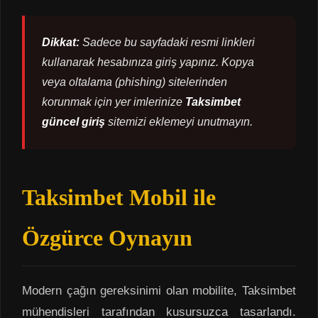
Dikkat:
Sadece bu sayfadaki resmi linkleri
kullanarak hesabınıza giriş yapınız. Kopya
veya oltalama (phishing) sitelerinden
korunmak için yer imlerinize
Taksimbet
güncel giriş
sitemizi eklemeyi unutmayın.
Taksimbet Mobil ile
Özgürce Oynayın
Modern çağın gereksinimi olan mobilite, Taksimbet
mühendisleri tarafından kusursuzca tasarlandı.