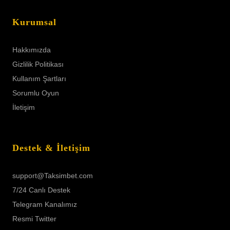
Kurumsal
Hakkımızda
Gizlilik Politikası
Kullanım Şartları
Sorumlu Oyun
İletişim
Destek & İletişim
support@Taksimbet.com
7/24 Canlı Destek
Telegram Kanalımız
Resmi Twitter