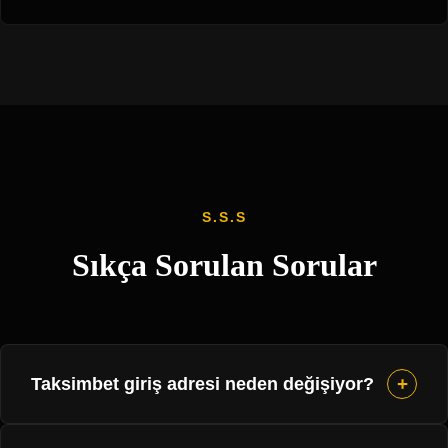
S.S.S
Sıkça Sorulan Sorular
+
Taksimbet giriş adresi neden değişiyor?
Türkiye'deki yasal düzenlemeler nedeniyle bahis