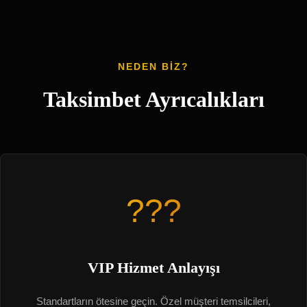
NEDEN BIZ?
Taksimbet Ayrıcalıkları
???
VIP Hizmet Anlayışı
Standartların ötesine geçin. Özel müşteri temsilcileri,