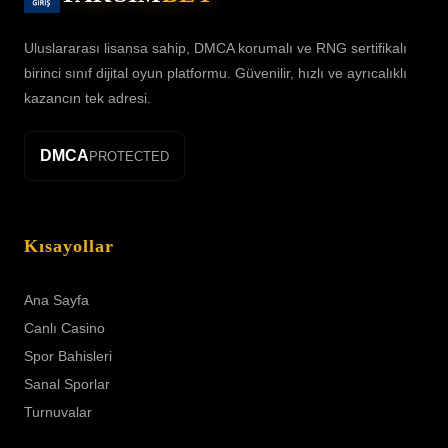
Uluslararası lisansa sahip, DMCA korumalı ve RNG sertifikalı
birinci sınıf dijital oyun platformu. Güvenilir, hızlı ve ayrıcalıklı
kazancın tek adresi.
DMCA
PROTECTED
Kısayollar
Ana Sayfa
Canlı Casino
Spor Bahisleri
Sanal Sporlar
Turnuvalar