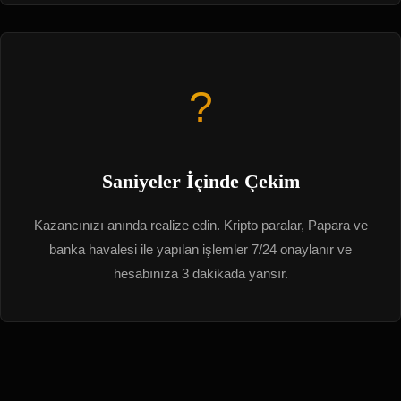
?
Saniyeler İçinde Çekim
Kazancınızı anında realize edin. Kripto paralar, Papara ve
banka havalesi ile yapılan işlemler 7/24 onaylanır ve
hesabınıza 3 dakikada yansır.