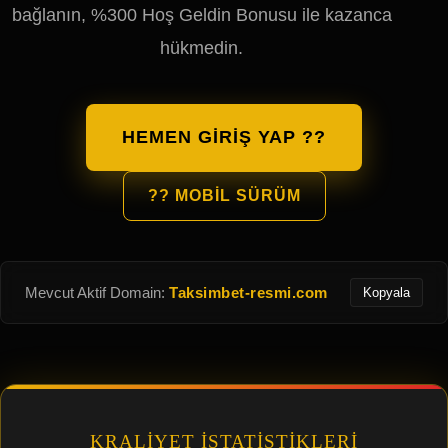
bağlanın, %300 Hoş Geldin Bonusu ile kazanca
hükmedin.
HEMEN GIRIŞ YAP ??
?? MOBIL SÜRÜM
Mevcut Aktif Domain:
Taksimbet-resmi.com
Kopyala
KRALIYET İSTATISTIKLERI