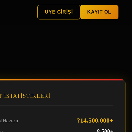
ÜYE GIRIŞI
KAYIT OL
 İSTATISTIKLERI
?14.500.000+
ot Havuzu
8,500+
nu