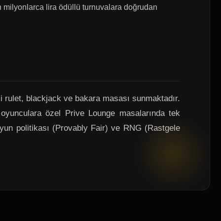
milyonlarca lira ödüllü turnuvalara doğrudan
eli rulet, blackjack ve bakara masası sunmaktadır.
 oyunculara özel Prive Lounge masalarında tek
oyun politikası (Provably Fair) ve RNG (Rastgele