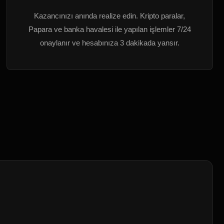
Kazancınızı anında realize edin. Kripto paralar,
Papara ve banka havalesi ile yapılan işlemler 7/24
onaylanır ve hesabınıza 3 dakikada yansır.