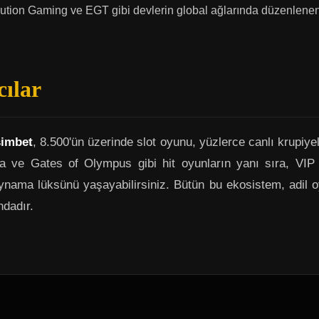
ution Gaming ve EGT gibi devlerin global ağlarında düzenlenen 
cılar
simbet
, 8.500'ün üzerinde slot oyunu, yüzlerce canlı krupiy
a ve Gates of Olympus gibi hit oyunların yanı sıra, VIP
oynama lüksünü yaşayabilirsiniz. Bütün bu ekosistem, adil 
ndadır.