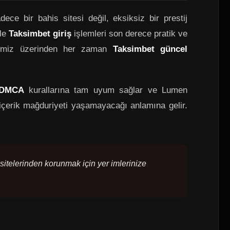
adece bir bahis sitesi değil, eksiksiz bir prestij
ile
Taksimbet giriş
işlemleri son derece pratik ve
itemiz üzerinden her zaman
Taksimbet güncel
DMCA
kurallarına tam uyum sağlar ve Lumen
a içerik mağduriyeti yaşamayacağı anlamına gelir.
sitelerinden korunmak için yer imlerinize