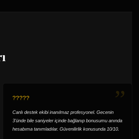
ı
?????
Canlı destek ekibi inanılmaz profesyonel. Gecenin
3'ünde bile saniyeler içinde bağlanıp bonusumu anında
hesabıma tanımladılar. Güvenilirlik konusunda 10/10.