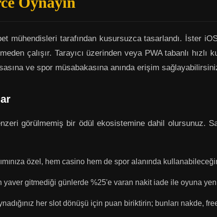
rce Oynayın
t mühendisleri tarafından kusursuzca tasarlandı. İster iOS 
meden çalışır. Tarayıcı üzerinden veya PWA tabanlı hızlı k
masasına ve spor müsabakasına anında erişim sağlayabilirsini
ar
enzeri görülmemiş bir ödül ekosistemine dahil olursunuz. 
ırımınıza özel, hem casino hem de spor alanında kullanabileceğin
 yaver gitmediği günlerde %25'e varan nakit iade ile oyuna yen
nadığınız her slot dönüşü için puan biriktirin; bunları nakde, fr