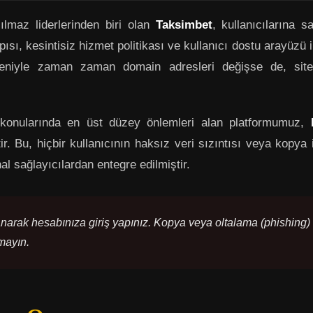
ılmaz liderlerinden biri olan
Taksimbet
, kullanıcılarına s
ısı, kesintisiz hizmet politikası ve kullanıcı dostu arayüzü 
 nedeniyle zaman zaman domain adresleri değişse de, s
lik konularında en üst düzey önlemleri alan platformumuz,
ptir. Bu, hiçbir kullanıcının haksız veri sızıntısı veya kopy
al sağlayıcılardan entegre edilmiştir.
narak hesabınıza giriş yapınız. Kopya veya oltalama (phishing) 
mayın.