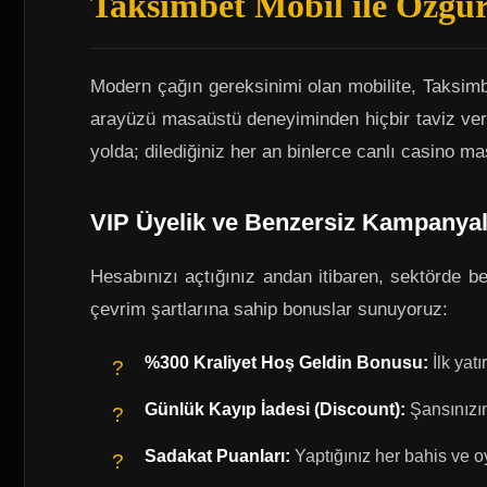
Taksimbet Mobil ile Özgü
Modern çağın gereksinimi olan mobilite, Taksimbe
arayüzü masaüstü deneyiminden hiçbir taviz ver
yolda; dilediğiniz her an binlerce canlı casino 
VIP Üyelik ve Benzersiz Kampanyal
Hesabınızı açtığınız andan itibaren, sektörde b
çevrim şartlarına sahip bonuslar sunuyoruz:
%300 Kraliyet Hoş Geldin Bonusu:
İlk yat
Günlük Kayıp İadesi (Discount):
Şansınızın
Sadakat Puanları:
Yaptığınız her bahis ve oy