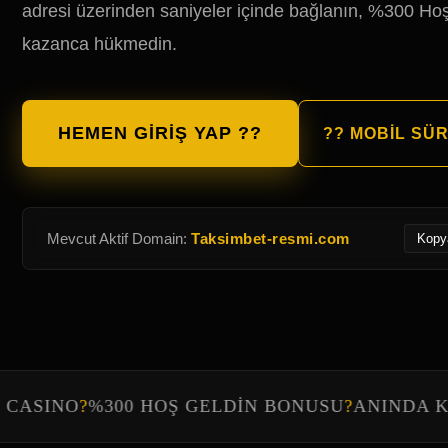
adresi üzerinden saniyeler içinde bağlanın, %300 Ho
kazanca hükmedin.
HEMEN GIRIŞ YAP ??
?? MOBIL SÜ
Mevcut Aktif Domain:
Taksimbet-resmi.com
Kopy
CASINO
?
%300 HOŞ GELDİN BONUSU
?
ANINDA KR