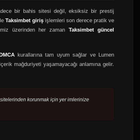
adece bir bahis sitesi değil, eksiksiz bir prestij
ile
Taksimbet giriş
işlemleri son derece pratik ve
itemiz üzerinden her zaman
Taksimbet güncel
DMCA
kurallarına tam uyum sağlar ve Lumen
a içerik mağduriyeti yaşamayacağı anlamına gelir.
sitelerinden korunmak için yer imlerinize