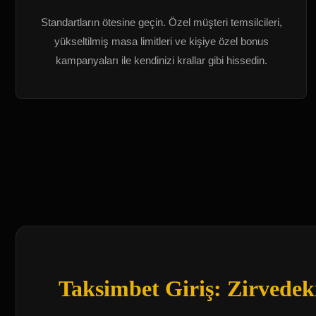
Standartların ötesine geçin. Özel müşteri temsilcileri,
yükseltilmiş masa limitleri ve kişiye özel bonus
kampanyaları ile kendinizi krallar gibi hissedin.
Taksimbet Giriş: Zirvedek