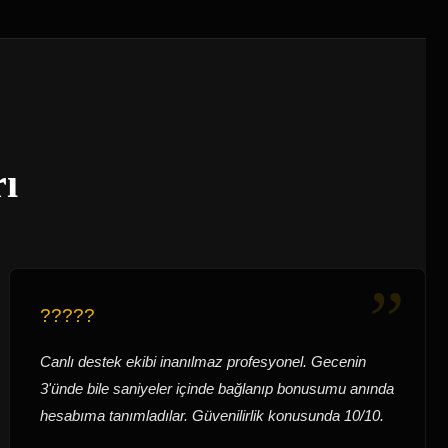
ı
?????
Canlı destek ekibi inanılmaz profesyonel. Gecenin
3'ünde bile saniyeler içinde bağlanıp bonusumu anında
hesabıma tanımladılar. Güvenilirlik konusunda 10/10.