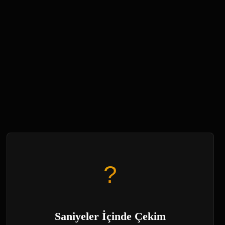
?
Saniyeler İçinde Çekim