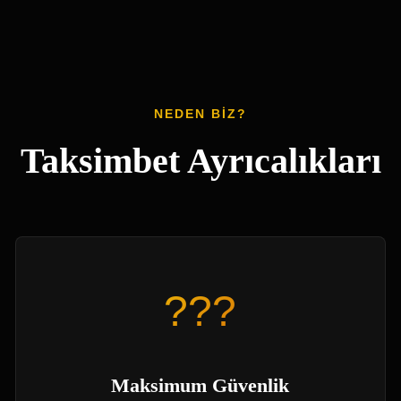
NEDEN BIZ?
Taksimbet Ayrıcalıkları
???
Maksimum Güvenlik