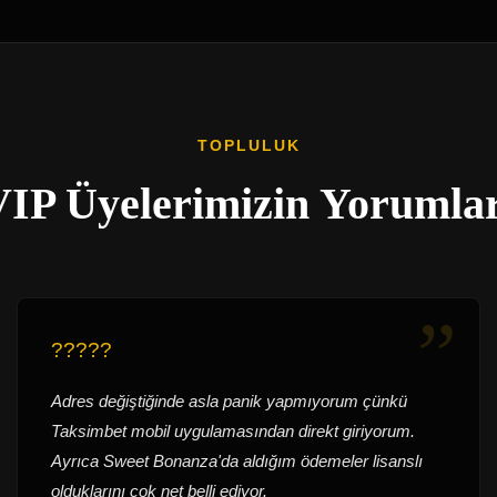
TOPLULUK
VIP Üyelerimizin Yorumlar
?????
Adres değiştiğinde asla panik yapmıyorum çünkü
Taksimbet mobil uygulamasından direkt giriyorum.
Ayrıca Sweet Bonanza'da aldığım ödemeler lisanslı
olduklarını çok net belli ediyor.