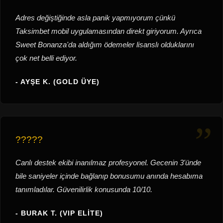
Adres değiştiğinde asla panik yapmıyorum çünkü
Taksimbet mobil uygulamasından direkt giriyorum. Ayrıca
Sweet Bonanza'da aldığım ödemeler lisanslı olduklarını
çok net belli ediyor.
- AYŞE K. (GOLD ÜYE)
?????
Canlı destek ekibi inanılmaz profesyonel. Gecenin 3'ünde
bile saniyeler içinde bağlanıp bonusumu anında hesabıma
tanımladılar. Güvenilirlik konusunda 10/10.
- BURAK T. (VIP ELITE)