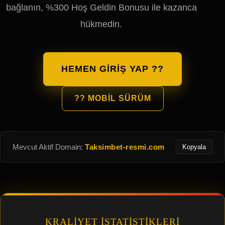
bağlanın, %300 Hoş Geldin Bonusu ile kazanca
hükmedin.
HEMEN GIRIŞ YAP ??
?? MOBIL SÜRÜM
Mevcut Aktif Domain:
Taksimbet-resmi.com
Kopyala
KRALIYET İSTATISTIKLERI