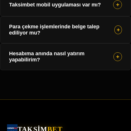
+
Taksimbet mobil uygulaması var mı?
platformları periyodik olarak adres günceller.
Taksimbet, üyelerinin kesintisiz erişimi için anında
Evet,
Taksimbet mobil
erişimi tamamen optimize
domain taşıması yapar ve bakiyenizi, geçmişinizi,
Para çekme işlemlerinde belge talep
edilmiştir. Safari veya Chrome tarayıcınızın seçenekler
+
bonuslarınızı %100 güvende tutar. Yeni adresimize bu
ediliyor mu?
menüsünden "Ana Ekrana Ekle" diyerek PWA
sayfa üzerinden her an ulaşabilirsiniz.
uygulamamızı indirebilir, adres değişikliklerinden
Taksimbet, kullanıcılarının gizliliğine maksimum önem
hiçbir şekilde etkilenmeden tek tıkla oyunlarınıza
Hesabıma anında nasıl yatırım
verir ve DMCA standartlarında veri güvenliği sağlar.
+
yapabilirim?
dönebilirsiniz.
Sıra dışı ve şüpheli bir güvenlik ihlali olmadığı sürece
rutin para çekme işlemlerinizde (havale, kripto, papara
Sistemimizde 20'den fazla güvenli ödeme yöntemi
vb.)
belge talep edilmez
. Çekimleriniz anonim ve hızlı
aktiftir. Bitcoin, Tether (TRC20/ERC20), Ethereum gibi
bir şekilde onaylanır.
kripto seçenekleri, Papara, PayFix, Mefete gibi sanal
cüzdanlar ve Anında Havale, Kredi Kartı gibi klasik
yöntemlerle 7/24 masrafsız ve anında yatırım
yapabilirsiniz.
TAKSİM
BET