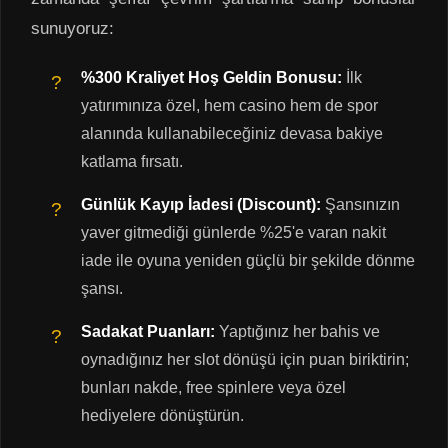
sunuyoruz:
%300 Kraliyet Hoş Geldin Bonusu:
İlk
yatırımınıza özel, hem casino hem de spor
alanında kullanabileceğiniz devasa bakiye
katlama fırsatı.
Günlük Kayıp İadesi (Discount):
Şansınızın
yaver gitmediği günlerde %25'e varan nakit
iade ile oyuna yeniden güçlü bir şekilde dönme
şansı.
Sadakat Puanları:
Yaptığınız her bahis ve
oynadığınız her slot dönüşü için puan biriktirin;
bunları nakde, free spinlere veya özel
hediyelere dönüştürün.