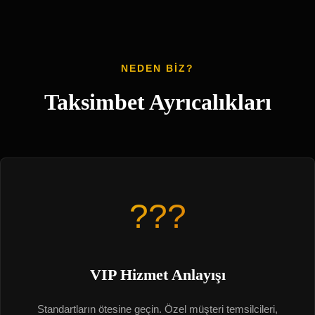
NEDEN BIZ?
Taksimbet Ayrıcalıkları
???
VIP Hizmet Anlayışı
Standartların ötesine geçin. Özel müşteri temsilcileri,