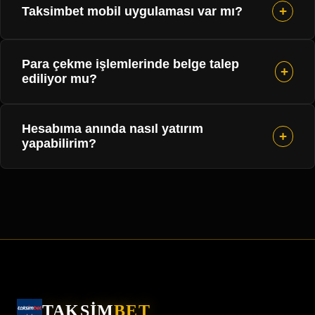
+
Taksimbet mobil uygulaması var mı?
platformları periyodik olarak adres günceller.
Taksimbet, üyelerinin kesintisiz erişimi için anında
Evet,
Taksimbet mobil
erişimi tamamen optimize
domain taşıması yapar ve bakiyenizi, geçmişinizi,
Para çekme işlemlerinde belge talep
edilmiştir. Safari veya Chrome tarayıcınızın seçenekler
+
bonuslarınızı %100 güvende tutar. Yeni adresimize bu
ediliyor mu?
menüsünden "Ana Ekrana Ekle" diyerek PWA
sayfa üzerinden her an ulaşabilirsiniz.
uygulamamızı indirebilir, adres değişikliklerinden
Taksimbet, kullanıcılarının gizliliğine maksimum önem
hiçbir şekilde etkilenmeden tek tıkla oyunlarınıza
Hesabıma anında nasıl yatırım
verir ve DMCA standartlarında veri güvenliği sağlar.
+
yapabilirim?
dönebilirsiniz.
Sıra dışı ve şüpheli bir güvenlik ihlali olmadığı sürece
rutin para çekme işlemlerinizde (havale, kripto, papara
Sistemimizde 20'den fazla güvenli ödeme yöntemi
vb.)
belge talep edilmez
. Çekimleriniz anonim ve hızlı
aktiftir. Bitcoin, Tether (TRC20/ERC20), Ethereum gibi
bir şekilde onaylanır.
kripto seçenekleri, Papara, PayFix, Mefete gibi sanal
cüzdanlar ve Anında Havale, Kredi Kartı gibi klasik
yöntemlerle 7/24 masrafsız ve anında yatırım
yapabilirsiniz.
TAKSİM
BET