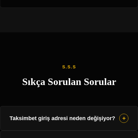
S.S.S
Sıkça Sorulan Sorular
+
Taksimbet giriş adresi neden değişiyor?
Türkiye'deki yasal düzenlemeler nedeniyle bahis