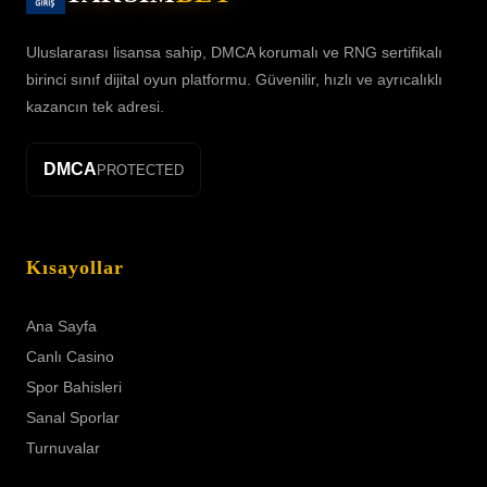
Uluslararası lisansa sahip, DMCA korumalı ve RNG sertifikalı
birinci sınıf dijital oyun platformu. Güvenilir, hızlı ve ayrıcalıklı
kazancın tek adresi.
DMCA
PROTECTED
Kısayollar
Ana Sayfa
Canlı Casino
Spor Bahisleri
Sanal Sporlar
Turnuvalar