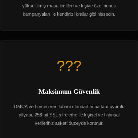
yükseltilmiş masa limitleri ve kişiye özel bonus
kampanyaları ile kendinizi krallar gibi hissedin.
???
Maksimum Güvenlik
DMCA ve Lumen veri tabanı standartlarına tam uyumlu
altyapı. 256-bit SSL şifreleme ile kişisel ve finansal
verileriniz askeri düzeyde korunur.