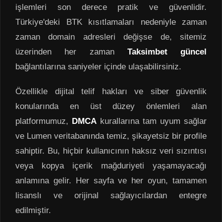
işlemleri son derece pratik ve güvenlidir.
Türkiye'deki BTK kısıtlamaları nedeniyle zaman
zaman domain adresleri değişse de, sitemiz
üzerinden her zaman
Taksimbet güncel
bağlantılarına saniyeler içinde ulaşabilirsiniz.
Özellikle dijital telif hakları ve siber güvenlik
konularında en üst düzey önlemleri alan
platformumuz,
DMCA
kurallarına tam uyum sağlar
ve Lumen veritabanında temiz, şikayetsiz bir profile
sahiptir. Bu, hiçbir kullanıcının haksız veri sızıntısı
veya kopya içerik mağduriyeti yaşamayacağı
anlamına gelir. Her sayfa ve her oyun, tamamen
lisanslı ve orijinal sağlayıcılardan entegre
edilmiştir.