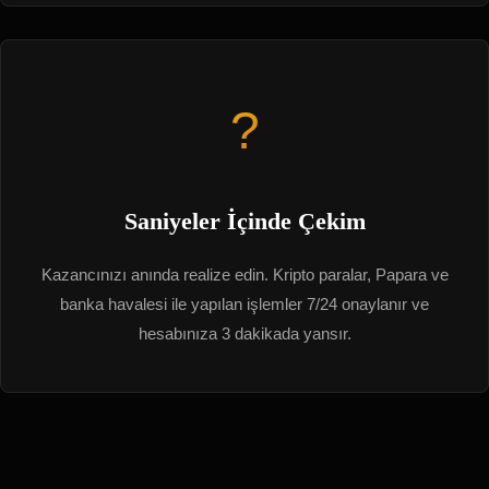
?
Saniyeler İçinde Çekim
Kazancınızı anında realize edin. Kripto paralar, Papara ve
banka havalesi ile yapılan işlemler 7/24 onaylanır ve
hesabınıza 3 dakikada yansır.