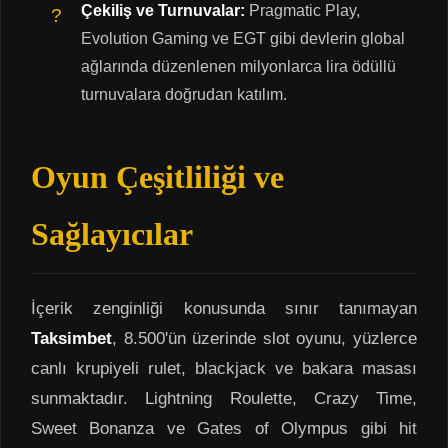
Çekiliş ve Turnuvalar:
Pragmatic Play,
Evolution Gaming ve EGT gibi devlerin global
ağlarında düzenlenen milyonlarca lira ödüllü
turnuvalara doğrudan katılım.
Oyun Çeşitliliği ve
Sağlayıcılar
İçerik zenginliği konusunda sınır tanımayan
Taksimbet
, 8.500'ün üzerinde slot oyunu, yüzlerce
canlı krupiyeli rulet, blackjack ve bakara masası
sunmaktadır. Lightning Roulette, Crazy Time,
Sweet Bonanza ve Gates of Olympus gibi hit