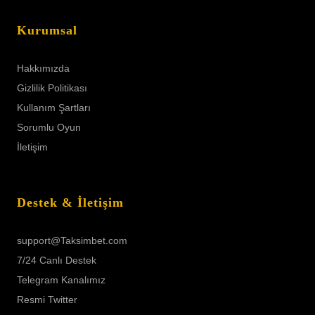
Kurumsal
Hakkımızda
Gizlilik Politikası
Kullanım Şartları
Sorumlu Oyun
İletişim
Destek & İletişim
support@Taksimbet.com
7/24 Canlı Destek
Telegram Kanalımız
Resmi Twitter