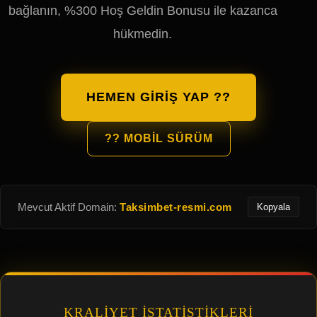
bağlanın, %300 Hoş Geldin Bonusu ile kazanca
hükmedin.
HEMEN GIRIŞ YAP ??
?? MOBIL SÜRÜM
Mevcut Aktif Domain:
Taksimbet-resmi.com
Kopyala
KRALIYET İSTATISTIKLERI