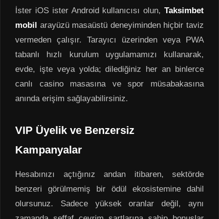
İster iOS ister Android kullanıcısı olun,
Taksimbet
mobil
arayüzü masaüstü deneyiminden hiçbir taviz
vermeden çalışır. Tarayıcı üzerinden veya PWA
tabanlı hızlı kurulum uygulamamızı kullanarak,
evde, işte veya yolda; dilediğiniz her an binlerce
canlı casino masasına ve spor müsabakasına
anında erişim sağlayabilirsiniz.
VIP Üyelik ve Benzersiz
Kampanyalar
Hesabınızı açtığınız andan itibaren, sektörde
benzeri görülmemiş bir ödül ekosistemine dahil
olursunuz. Sadece yüksek oranlar değil, aynı
zamanda şeffaf çevrim şartlarına sahip bonuslar