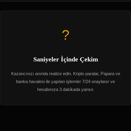
?
Saniyeler İçinde Çekim
Kazancınızı anında realize edin. Kripto paralar, Papara ve
banka havalesi ile yapılan işlemler 7/24 onaylanır ve
hesabınıza 3 dakikada yansır.