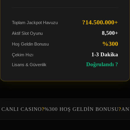
?14.500.000+
Toplam Jackpot Havuzu
8,500+
Aktif Slot Oyunu
%300
Hoş Geldin Bonusu
1-3 Dakika
Çekim Hızı
Doğrulandı ?
Lisans & Güvenlik
 CANLI CASINO
?
%300 HOŞ GELDİN BONUSU
?
AN