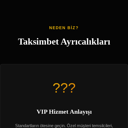
NEDEN BIZ?
Taksimbet Ayrıcalıkları
???
VIP Hizmet Anlayışı
Standartların ötesine geçin. Özel müşteri temsilcileri,