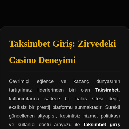
Taksimbet Giriş: Zirvedeki
Casino Deneyimi
Çevrimiçi eğlence ve kazanç dünyasının
tartışılmaz liderlerinden biri olan
Taksimbet
,
kullanıcılarına sadece bir bahis sitesi değil,
eksiksiz bir prestij platformu sunmaktadır. Sürekli
güncellenen altyapısı, kesintisiz hizmet politikası
ve kullanıcı dostu arayüzü ile
Taksimbet giriş