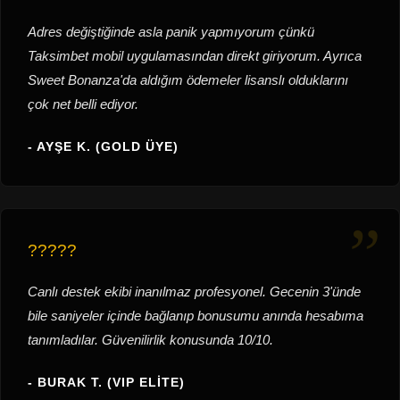
Adres değiştiğinde asla panik yapmıyorum çünkü
Taksimbet mobil uygulamasından direkt giriyorum. Ayrıca
Sweet Bonanza'da aldığım ödemeler lisanslı olduklarını
çok net belli ediyor.
- AYŞE K. (GOLD ÜYE)
?????
Canlı destek ekibi inanılmaz profesyonel. Gecenin 3'ünde
bile saniyeler içinde bağlanıp bonusumu anında hesabıma
tanımladılar. Güvenilirlik konusunda 10/10.
- BURAK T. (VIP ELITE)