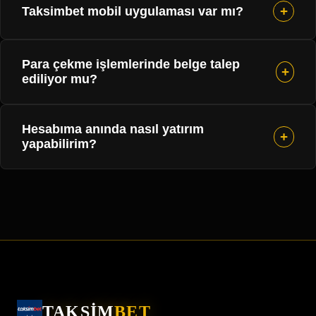
+
Taksimbet mobil uygulaması var mı?
platformları periyodik olarak adres günceller.
Taksimbet, üyelerinin kesintisiz erişimi için anında
Evet,
Taksimbet mobil
erişimi tamamen optimize
domain taşıması yapar ve bakiyenizi, geçmişinizi,
Para çekme işlemlerinde belge talep
edilmiştir. Safari veya Chrome tarayıcınızın seçenekler
+
bonuslarınızı %100 güvende tutar. Yeni adresimize bu
ediliyor mu?
menüsünden "Ana Ekrana Ekle" diyerek PWA
sayfa üzerinden her an ulaşabilirsiniz.
uygulamamızı indirebilir, adres değişikliklerinden
Taksimbet, kullanıcılarının gizliliğine maksimum önem
hiçbir şekilde etkilenmeden tek tıkla oyunlarınıza
Hesabıma anında nasıl yatırım
verir ve DMCA standartlarında veri güvenliği sağlar.
+
yapabilirim?
dönebilirsiniz.
Sıra dışı ve şüpheli bir güvenlik ihlali olmadığı sürece
rutin para çekme işlemlerinizde (havale, kripto, papara
Sistemimizde 20'den fazla güvenli ödeme yöntemi
vb.)
belge talep edilmez
. Çekimleriniz anonim ve hızlı
aktiftir. Bitcoin, Tether (TRC20/ERC20), Ethereum gibi
bir şekilde onaylanır.
kripto seçenekleri, Papara, PayFix, Mefete gibi sanal
cüzdanlar ve Anında Havale, Kredi Kartı gibi klasik
yöntemlerle 7/24 masrafsız ve anında yatırım
yapabilirsiniz.
TAKSİM
BET