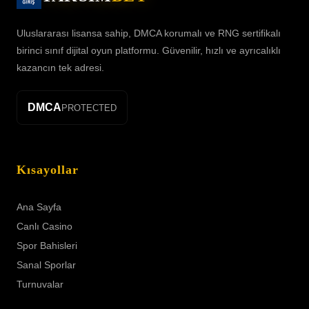
Uluslararası lisansa sahip, DMCA korumalı ve RNG sertifikalı
birinci sınıf dijital oyun platformu. Güvenilir, hızlı ve ayrıcalıklı
kazancın tek adresi.
DMCA
PROTECTED
Kısayollar
Ana Sayfa
Canlı Casino
Spor Bahisleri
Sanal Sporlar
Turnuvalar