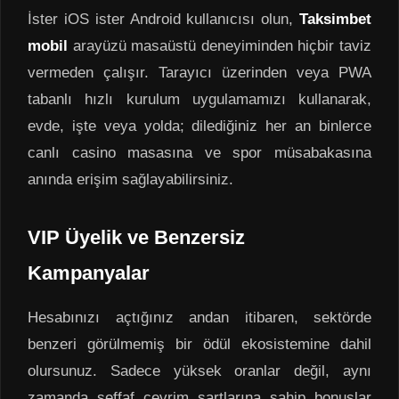
İster iOS ister Android kullanıcısı olun,
Taksimbet
mobil
arayüzü masaüstü deneyiminden hiçbir taviz
vermeden çalışır. Tarayıcı üzerinden veya PWA
tabanlı hızlı kurulum uygulamamızı kullanarak,
evde, işte veya yolda; dilediğiniz her an binlerce
canlı casino masasına ve spor müsabakasına
anında erişim sağlayabilirsiniz.
VIP Üyelik ve Benzersiz
Kampanyalar
Hesabınızı açtığınız andan itibaren, sektörde
benzeri görülmemiş bir ödül ekosistemine dahil
olursunuz. Sadece yüksek oranlar değil, aynı
zamanda şeffaf çevrim şartlarına sahip bonuslar