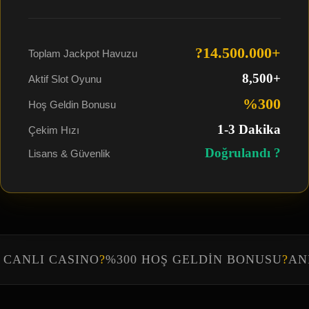
?14.500.000+
Toplam Jackpot Havuzu
8,500+
Aktif Slot Oyunu
%300
Hoş Geldin Bonusu
1-3 Dakika
Çekim Hızı
Doğrulandı ?
Lisans & Güvenlik
 CANLI CASINO
?
%300 HOŞ GELDİN BONUSU
?
AN