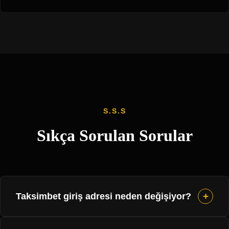
S.S.S
Sıkça Sorulan Sorular
+
Taksimbet giriş adresi neden değişiyor?
Türkiye'deki yasal düzenlemeler nedeniyle bahis