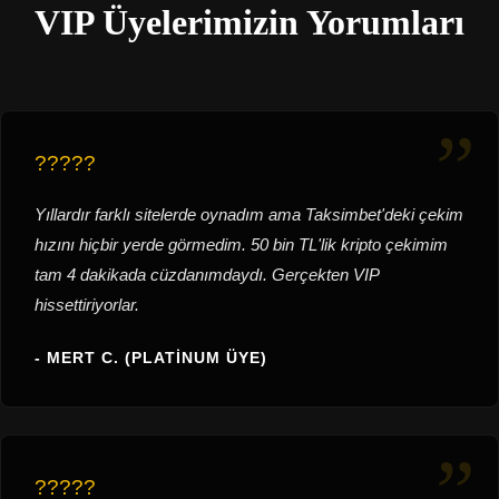
VIP Üyelerimizin Yorumları
?????
Yıllardır farklı sitelerde oynadım ama Taksimbet'deki çekim
hızını hiçbir yerde görmedim. 50 bin TL'lik kripto çekimim
tam 4 dakikada cüzdanımdaydı. Gerçekten VIP
hissettiriyorlar.
- MERT C. (PLATINUM ÜYE)
?????