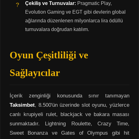
Çekiliş ve Turnuvalar:
Pragmatic Play,
Evolution Gaming ve EGT gibi devlerin global
ağlarında düzenlenen milyonlarca lira ödüllü
turnuvalara doğrudan katılım.
Oyun Çeşitliliği ve
Sağlayıcılar
İçerik zenginliği konusunda sınır tanımayan
Taksimbet
, 8.500'ün üzerinde slot oyunu, yüzlerce
canlı krupiyeli rulet, blackjack ve bakara masası
sunmaktadır. Lightning Roulette, Crazy Time,
Sweet Bonanza ve Gates of Olympus gibi hit