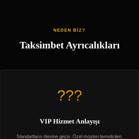
NEDEN BIZ?
Taksimbet Ayrıcalıkları
???
VIP Hizmet Anlayışı
Standartların ötesine geçin. Özel müşteri temsilcileri,