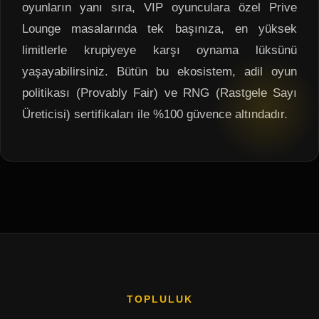
oyunların yanı sıra, VIP oyunculara özel Prive
Lounge masalarında tek başınıza, en yüksek
limitlerle krupiyeye karşı oynama lüksünü
yaşayabilirsiniz. Bütün bu ekosistem, adil oyun
politikası (Provably Fair) ve RNG (Rastgele Sayı
Üreticisi) sertifikaları ile %100 güvence altındadır.
TOPLULUK