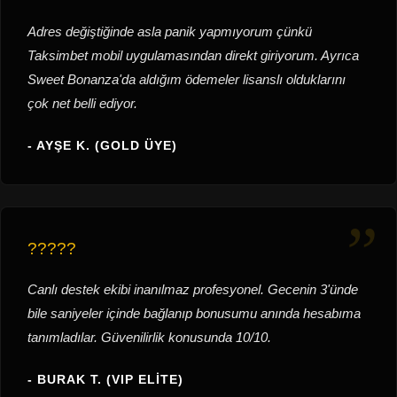
Adres değiştiğinde asla panik yapmıyorum çünkü
Taksimbet mobil uygulamasından direkt giriyorum. Ayrıca
Sweet Bonanza'da aldığım ödemeler lisanslı olduklarını
çok net belli ediyor.
- AYŞE K. (GOLD ÜYE)
?????
Canlı destek ekibi inanılmaz profesyonel. Gecenin 3'ünde
bile saniyeler içinde bağlanıp bonusumu anında hesabıma
tanımladılar. Güvenilirlik konusunda 10/10.
- BURAK T. (VIP ELITE)