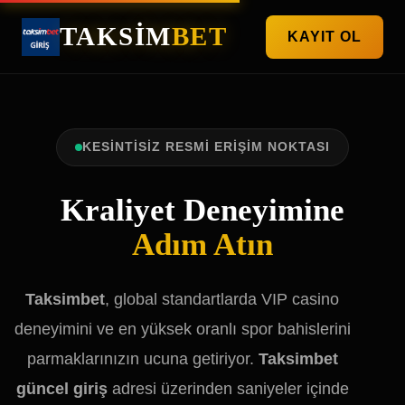
TAKSİM
BET
KAYIT OL
KESINTISIZ RESMI ERIŞIM NOKTASI
Kraliyet Deneyimine
Adım Atın
Taksimbet
, global standartlarda VIP casino
deneyimini ve en yüksek oranlı spor bahislerini
parmaklarınızın ucuna getiriyor.
Taksimbet
güncel giriş
adresi üzerinden saniyeler içinde