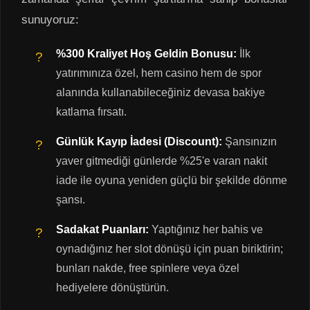
sunuyoruz:
%300 Kraliyet Hoş Geldin Bonusu:
İlk
yatırımınıza özel, hem casino hem de spor
alanında kullanabileceğiniz devasa bakiye
katlama fırsatı.
Günlük Kayıp İadesi (Discount):
Şansınızın
yaver gitmediği günlerde %25'e varan nakit
iade ile oyuna yeniden güçlü bir şekilde dönme
şansı.
Sadakat Puanları:
Yaptığınız her bahis ve
oynadığınız her slot dönüşü için puan biriktirin;
bunları nakde, free spinlere veya özel
hediyelere dönüştürün.