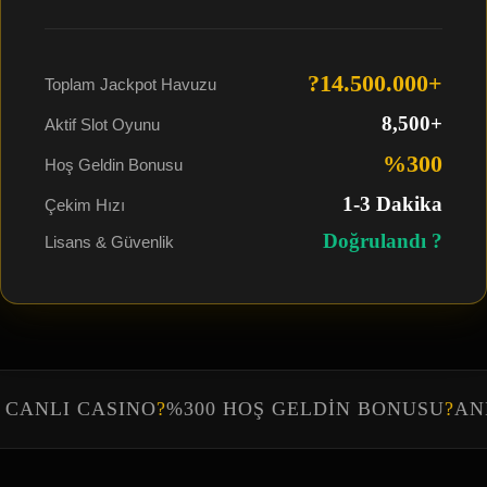
?14.500.000+
Toplam Jackpot Havuzu
8,500+
Aktif Slot Oyunu
%300
Hoş Geldin Bonusu
1-3 Dakika
Çekim Hızı
Doğrulandı ?
Lisans & Güvenlik
 CANLI CASINO
?
%300 HOŞ GELDİN BONUSU
?
AN