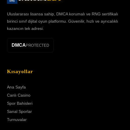
Uluslararası lisansa sahip, DMCA korumalı ve RNG sertifikalı
birinci sınıf dijital oyun platformu. Güvenilir, hızlı ve ayrıcalıklı
kazancın tek adresi.
DMCA
PROTECTED
Kısayollar
Ana Sayfa
Canlı Casino
Spor Bahisleri
Sanal Sporlar
Turnuvalar