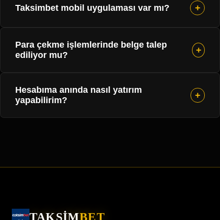
+
Taksimbet mobil uygulaması var mı?
platformları periyodik olarak adres günceller.
Taksimbet, üyelerinin kesintisiz erişimi için anında
Evet,
Taksimbet mobil
erişimi tamamen optimize
domain taşıması yapar ve bakiyenizi, geçmişinizi,
Para çekme işlemlerinde belge talep
edilmiştir. Safari veya Chrome tarayıcınızın seçenekler
+
bonuslarınızı %100 güvende tutar. Yeni adresimize bu
ediliyor mu?
menüsünden "Ana Ekrana Ekle" diyerek PWA
sayfa üzerinden her an ulaşabilirsiniz.
uygulamamızı indirebilir, adres değişikliklerinden
Taksimbet, kullanıcılarının gizliliğine maksimum önem
hiçbir şekilde etkilenmeden tek tıkla oyunlarınıza
Hesabıma anında nasıl yatırım
verir ve DMCA standartlarında veri güvenliği sağlar.
+
yapabilirim?
dönebilirsiniz.
Sıra dışı ve şüpheli bir güvenlik ihlali olmadığı sürece
rutin para çekme işlemlerinizde (havale, kripto, papara
Sistemimizde 20'den fazla güvenli ödeme yöntemi
vb.)
belge talep edilmez
. Çekimleriniz anonim ve hızlı
aktiftir. Bitcoin, Tether (TRC20/ERC20), Ethereum gibi
bir şekilde onaylanır.
kripto seçenekleri, Papara, PayFix, Mefete gibi sanal
cüzdanlar ve Anında Havale, Kredi Kartı gibi klasik
yöntemlerle 7/24 masrafsız ve anında yatırım
yapabilirsiniz.
TAKSİM
BET