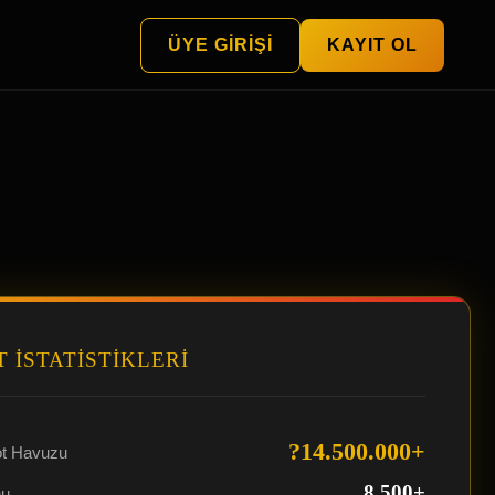
ÜYE GIRIŞI
KAYIT OL
 İSTATISTIKLERI
?14.500.000+
ot Havuzu
8,500+
nu