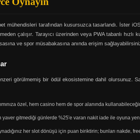
rce Oynayın
t mühendisleri tarafından kusursuzca tasarlandı. İster iOS 
meden çalışır. Tarayıcı üzerinden veya PWA tabanlı hızlı k
masasına ve spor müsabakasına anında erişim sağlayabilirsini
ar
enzeri görülmemiş bir ödül ekosistemine dahil olursunuz. 
ırımınıza özel, hem casino hem de spor alanında kullanabileceğin
 yaver gitmediği günlerde %25'e varan nakit iade ile oyuna yen
nadığınız her slot dönüşü için puan biriktirin; bunları nakde, fr