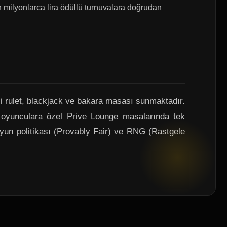
milyonlarca lira ödüllü turnuvalara doğrudan
eli rulet, blackjack ve bakara masası sunmaktadır.
 oyunculara özel Prive Lounge masalarında tek
oyun politikası (Provably Fair) ve RNG (Rastgele