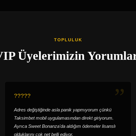
TOPLULUK
VIP Üyelerimizin Yorumlar
?????
Adres değiştiğinde asla panik yapmıyorum çünkü
Taksimbet mobil uygulamasından direkt giriyorum.
Ayrıca Sweet Bonanza'da aldığım ödemeler lisanslı
olduklarını çok net belli ediyor.