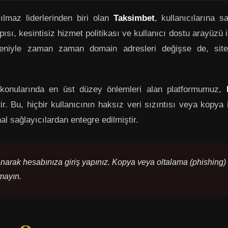
ılmaz liderlerinden biri olan
Taksimbet
, kullanıcılarına s
ısı, kesintisiz hizmet politikası ve kullanıcı dostu arayüzü 
 nedeniyle zaman zaman domain adresleri değişse de, s
lik konularında en üst düzey önlemleri alan platformumuz,
ptir. Bu, hiçbir kullanıcının haksız veri sızıntısı veya kopy
al sağlayıcılardan entegre edilmiştir.
narak hesabınıza giriş yapınız. Kopya veya oltalama (phishing) 
mayın.