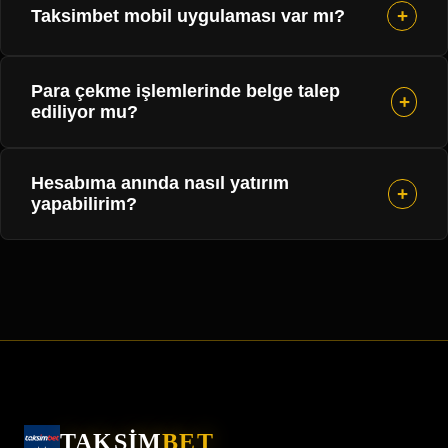
+
Taksimbet mobil uygulaması var mı?
platformları periyodik olarak adres günceller.
Taksimbet, üyelerinin kesintisiz erişimi için anında
Evet,
Taksimbet mobil
erişimi tamamen optimize
domain taşıması yapar ve bakiyenizi, geçmişinizi,
Para çekme işlemlerinde belge talep
edilmiştir. Safari veya Chrome tarayıcınızın seçenekler
+
bonuslarınızı %100 güvende tutar. Yeni adresimize bu
ediliyor mu?
menüsünden "Ana Ekrana Ekle" diyerek PWA
sayfa üzerinden her an ulaşabilirsiniz.
uygulamamızı indirebilir, adres değişikliklerinden
Taksimbet, kullanıcılarının gizliliğine maksimum önem
hiçbir şekilde etkilenmeden tek tıkla oyunlarınıza
Hesabıma anında nasıl yatırım
verir ve DMCA standartlarında veri güvenliği sağlar.
+
yapabilirim?
dönebilirsiniz.
Sıra dışı ve şüpheli bir güvenlik ihlali olmadığı sürece
rutin para çekme işlemlerinizde (havale, kripto, papara
Sistemimizde 20'den fazla güvenli ödeme yöntemi
vb.)
belge talep edilmez
. Çekimleriniz anonim ve hızlı
aktiftir. Bitcoin, Tether (TRC20/ERC20), Ethereum gibi
bir şekilde onaylanır.
kripto seçenekleri, Papara, PayFix, Mefete gibi sanal
cüzdanlar ve Anında Havale, Kredi Kartı gibi klasik
yöntemlerle 7/24 masrafsız ve anında yatırım
yapabilirsiniz.
TAKSİM
BET