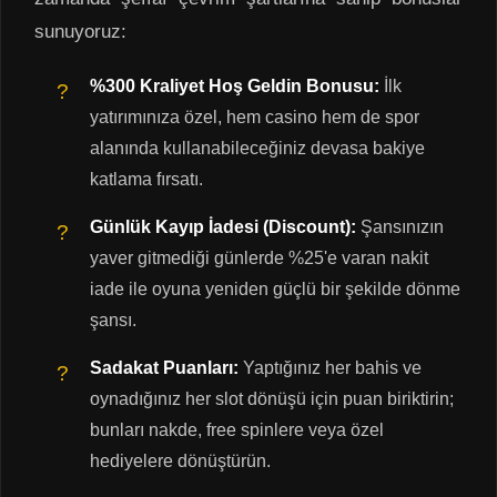
sunuyoruz:
%300 Kraliyet Hoş Geldin Bonusu:
İlk
yatırımınıza özel, hem casino hem de spor
alanında kullanabileceğiniz devasa bakiye
katlama fırsatı.
Günlük Kayıp İadesi (Discount):
Şansınızın
yaver gitmediği günlerde %25'e varan nakit
iade ile oyuna yeniden güçlü bir şekilde dönme
şansı.
Sadakat Puanları:
Yaptığınız her bahis ve
oynadığınız her slot dönüşü için puan biriktirin;
bunları nakde, free spinlere veya özel
hediyelere dönüştürün.