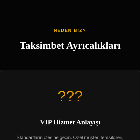
NEDEN BIZ?
Taksimbet Ayrıcalıkları
???
VIP Hizmet Anlayışı
Standartların ötesine geçin. Özel müşteri temsilcileri,