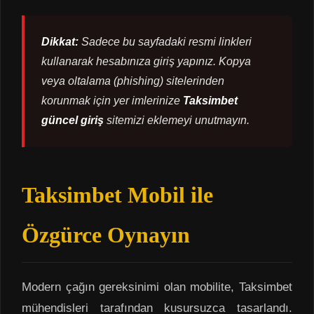
Dikkat:
Sadece bu sayfadaki resmi linkleri
kullanarak hesabınıza giriş yapınız. Kopya
veya oltalama (phishing) sitelerinden
korunmak için yer imlerinize
Taksimbet
güncel giriş
sitemizi eklemeyi unutmayın.
Taksimbet Mobil ile
Özgürce Oynayın
Modern çağın gereksinimi olan mobilite, Taksimbet
mühendisleri tarafından kusursuzca tasarlandı.