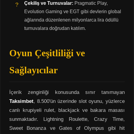
Çekiliş ve Turnuvalar:
Pragmatic Play,
Evolution Gaming ve EGT gibi devlerin global
ağlarında düzenlenen milyonlarca lira ödüllü
turnuvalara doğrudan katılım.
Oyun Çeşitliliği ve
Sağlayıcılar
İçerik zenginliği konusunda sınır tanımayan
Taksimbet
, 8.500'ün üzerinde slot oyunu, yüzlerce
canlı krupiyeli rulet, blackjack ve bakara masası
sunmaktadır. Lightning Roulette, Crazy Time,
Sweet Bonanza ve Gates of Olympus gibi hit