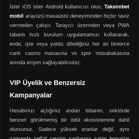
İster iOS ister Android kullanıcısı olun,
Taksimbet
mobil
arayüzü masaüstü deneyiminden hiçbir taviz
vermeden çalışır. Tarayıcı üzerinden veya PWA
tabanlı hızlı kurulum uygulamamızı kullanarak,
evde, işte veya yolda; dilediğiniz her an binlerce
canlı casino masasına ve spor müsabakasına
anında erişim sağlayabilirsiniz.
VIP Üyelik ve Benzersiz
Kampanyalar
Hesabınızı açtığınız andan itibaren, sektörde
benzeri görülmemiş bir ödül ekosistemine dahil
olursunuz. Sadece yüksek oranlar değil, aynı
zamanda şeffaf çevrim şartlarına sahip bonuslar