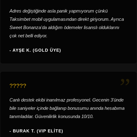
Adres değiştiğinde asla panik yapmıyorum çünkü
Taksimbet mobil uygulamasından direkt giriyorum. Ayrıca
Sweet Bonanza'da aldığım ödemeler lisanslı olduklarını
çok net belli ediyor.
- AYŞE K. (GOLD ÜYE)
?????
Canlı destek ekibi inanılmaz profesyonel. Gecenin 3'ünde
bile saniyeler içinde bağlanıp bonusumu anında hesabıma
tanımladılar. Güvenilirlik konusunda 10/10.
- BURAK T. (VIP ELITE)