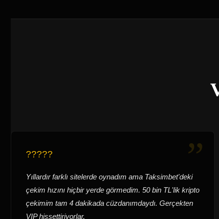
?????
Yıllardır farklı sitelerde oynadım ama Taksimbet'deki
çekim hızını hiçbir yerde görmedim. 50 bin TL'lik kripto
çekimim tam 4 dakikada cüzdanımdaydı. Gerçekten
VIP hissettiriyorlar.