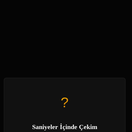
?
Saniyeler İçinde Çekim