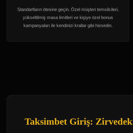
Standartların ötesine geçin. Özel müşteri temsilcileri,
yükseltilmiş masa limitleri ve kişiye özel bonus
kampanyaları ile kendinizi krallar gibi hissedin.
Taksimbet Giriş: Zirvedek