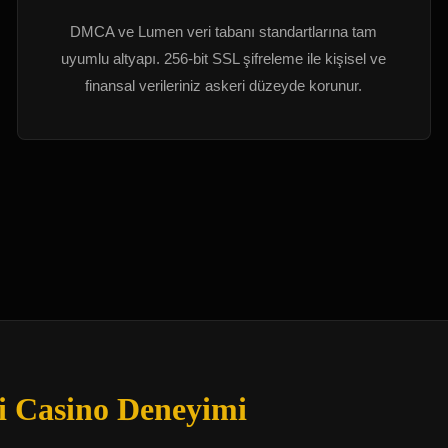
DMCA ve Lumen veri tabanı standartlarına tam
uyumlu altyapı. 256-bit SSL şifreleme ile kişisel ve
finansal verileriniz askeri düzeyde korunur.
i Casino Deneyimi