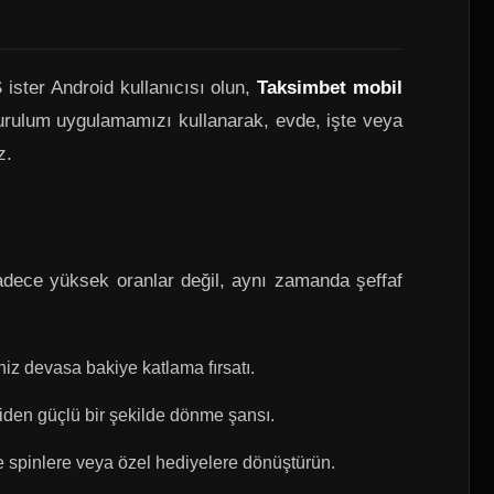
ister Android kullanıcısı olun,
Taksimbet mobil
urulum uygulamamızı kullanarak, evde, işte veya
z.
Sadece yüksek oranlar değil, aynı zamanda şeffaf
iz devasa bakiye katlama fırsatı.
iden güçlü bir şekilde dönme şansı.
ee spinlere veya özel hediyelere dönüştürün.