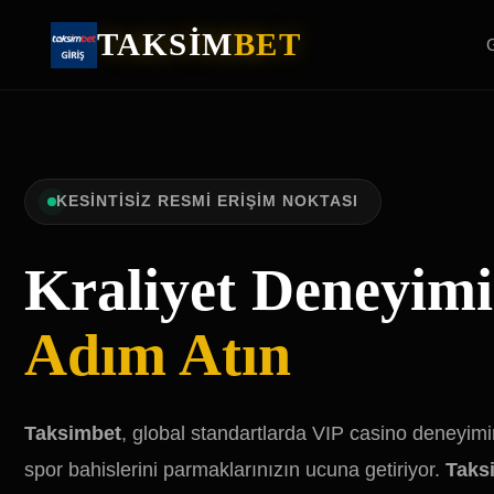
TAKSİM
BET
KESINTISIZ RESMI ERIŞIM NOKTASI
Kraliyet Deneyim
Adım Atın
Taksimbet
, global standartlarda VIP casino deneyimi
spor bahislerini parmaklarınızın ucuna getiriyor.
Taks