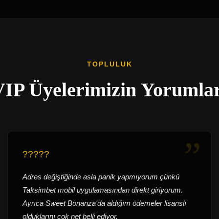
TOPLULUK
VIP Üyelerimizin Yorumlar
?????
Adres değiştiğinde asla panik yapmıyorum çünkü
Taksimbet mobil uygulamasından direkt giriyorum.
Ayrıca Sweet Bonanza'da aldığım ödemeler lisanslı
olduklarını çok net belli ediyor.