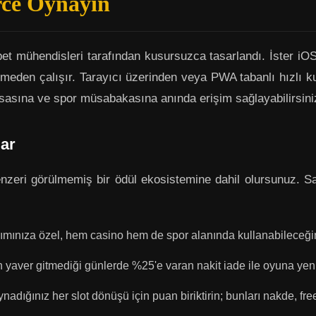
rce Oynayın
t mühendisleri tarafından kusursuzca tasarlandı. İster iOS 
meden çalışır. Tarayıcı üzerinden veya PWA tabanlı hızlı k
masasına ve spor müsabakasına anında erişim sağlayabilirsini
ar
enzeri görülmemiş bir ödül ekosistemine dahil olursunuz. 
ırımınıza özel, hem casino hem de spor alanında kullanabileceğin
 yaver gitmediği günlerde %25'e varan nakit iade ile oyuna yen
nadığınız her slot dönüşü için puan biriktirin; bunları nakde, fr