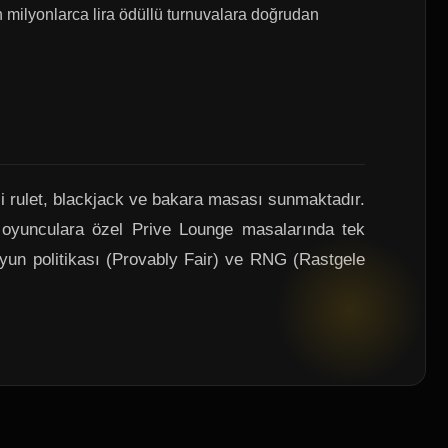
milyonlarca lira ödüllü turnuvalara doğrudan
eli rulet, blackjack ve bakara masası sunmaktadır.
 oyunculara özel Prive Lounge masalarında tek
oyun politikası (Provably Fair) ve RNG (Rastgele