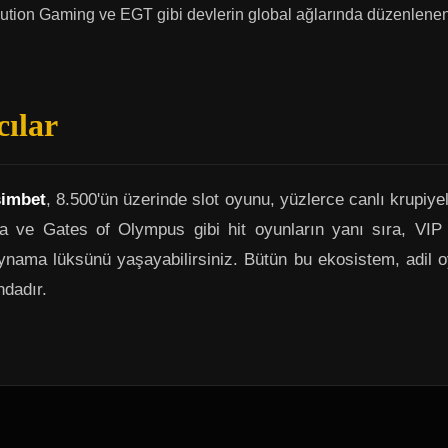
ution Gaming ve EGT gibi devlerin global ağlarında düzenlenen 
cılar
simbet
, 8.500'ün üzerinde slot oyunu, yüzlerce canlı krupiy
a ve Gates of Olympus gibi hit oyunların yanı sıra, VIP
oynama lüksünü yaşayabilirsiniz. Bütün bu ekosistem, adil 
ndadır.