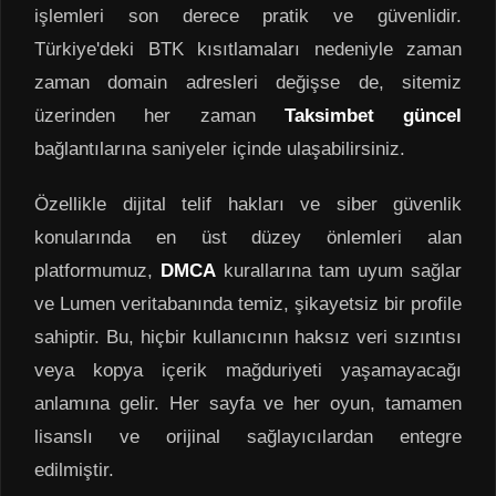
işlemleri son derece pratik ve güvenlidir.
Türkiye'deki BTK kısıtlamaları nedeniyle zaman
zaman domain adresleri değişse de, sitemiz
üzerinden her zaman
Taksimbet güncel
bağlantılarına saniyeler içinde ulaşabilirsiniz.
Özellikle dijital telif hakları ve siber güvenlik
konularında en üst düzey önlemleri alan
platformumuz,
DMCA
kurallarına tam uyum sağlar
ve Lumen veritabanında temiz, şikayetsiz bir profile
sahiptir. Bu, hiçbir kullanıcının haksız veri sızıntısı
veya kopya içerik mağduriyeti yaşamayacağı
anlamına gelir. Her sayfa ve her oyun, tamamen
lisanslı ve orijinal sağlayıcılardan entegre
edilmiştir.