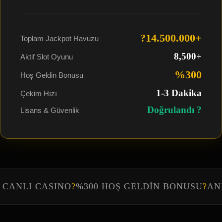
?14.500.000+
Toplam Jackpot Havuzu
8,500+
Aktif Slot Oyunu
%300
Hoş Geldin Bonusu
1-3 Dakika
Çekim Hızı
Doğrulandı ?
Lisans & Güvenlik
 CANLI CASINO
?
%300 HOŞ GELDİN BONUSU
?
AN