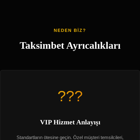
NEDEN BIZ?
Taksimbet Ayrıcalıkları
???
VIP Hizmet Anlayışı
Standartların ötesine geçin. Özel müşteri temsilcileri,