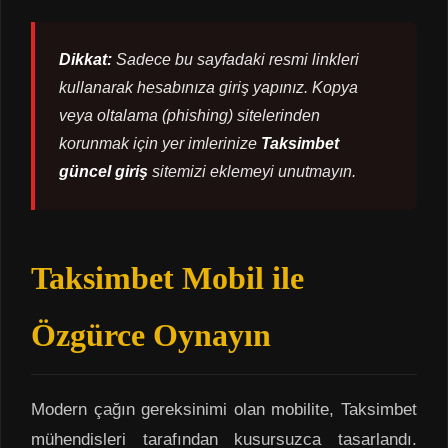
Dikkat:
Sadece bu sayfadaki resmi linkleri
kullanarak hesabınıza giriş yapınız. Kopya
veya oltalama (phishing) sitelerinden
korunmak için yer imlerinize
Taksimbet
güncel giriş
sitemizi eklemeyi unutmayın.
Taksimbet Mobil ile
Özgürce Oynayın
Modern çağın gereksinimi olan mobilite, Taksimbet
mühendisleri tarafından kusursuzca tasarlandı.