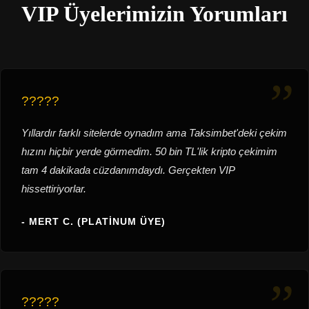
VIP Üyelerimizin Yorumları
?????
Yıllardır farklı sitelerde oynadım ama Taksimbet'deki çekim
hızını hiçbir yerde görmedim. 50 bin TL'lik kripto çekimim
tam 4 dakikada cüzdanımdaydı. Gerçekten VIP
hissettiriyorlar.
- MERT C. (PLATINUM ÜYE)
?????