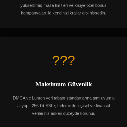
yükseltilmiş masa limitleri ve kişiye özel bonus
kampanyaları ile kendinizi krallar gibi hissedin.
???
Maksimum Güvenlik
DMCA ve Lumen veri tabanı standartlarına tam uyumlu
altyapı. 256-bit SSL şifreleme ile kişisel ve finansal
verileriniz askeri düzeyde korunur.