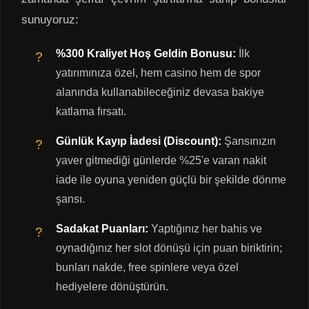
sunuyoruz:
%300 Kraliyet Hoş Geldin Bonusu:
İlk
yatırımınıza özel, hem casino hem de spor
alanında kullanabileceğiniz devasa bakiye
katlama fırsatı.
Günlük Kayıp İadesi (Discount):
Şansınızın
yaver gitmediği günlerde %25'e varan nakit
iade ile oyuna yeniden güçlü bir şekilde dönme
şansı.
Sadakat Puanları:
Yaptığınız her bahis ve
oynadığınız her slot dönüşü için puan biriktirin;
bunları nakde, free spinlere veya özel
hediyelere dönüştürün.