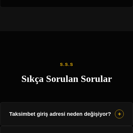
S.S.S
Sıkça Sorulan Sorular
+
Taksimbet giriş adresi neden değişiyor?
Türkiye'deki yasal düzenlemeler nedeniyle bahis