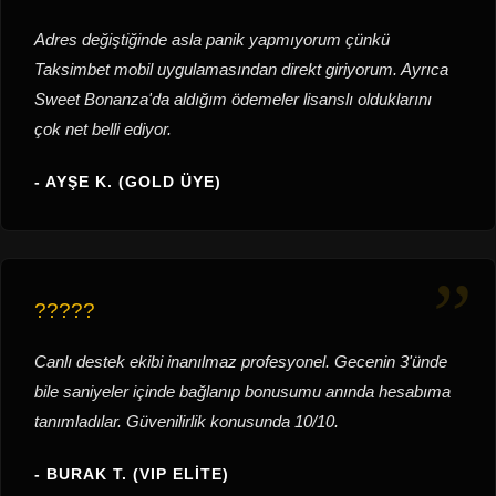
Adres değiştiğinde asla panik yapmıyorum çünkü
Taksimbet mobil uygulamasından direkt giriyorum. Ayrıca
Sweet Bonanza'da aldığım ödemeler lisanslı olduklarını
çok net belli ediyor.
- AYŞE K. (GOLD ÜYE)
?????
Canlı destek ekibi inanılmaz profesyonel. Gecenin 3'ünde
bile saniyeler içinde bağlanıp bonusumu anında hesabıma
tanımladılar. Güvenilirlik konusunda 10/10.
- BURAK T. (VIP ELITE)