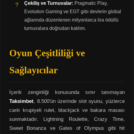
Çekiliş ve Turnuvalar:
Pragmatic Play,
Evolution Gaming ve EGT gibi devlerin global
ağlarında düzenlenen milyonlarca lira ödüllü
turnuvalara doğrudan katılım.
Oyun Çeşitliliği ve
Sağlayıcılar
İçerik zenginliği konusunda sınır tanımayan
Taksimbet
, 8.500'ün üzerinde slot oyunu, yüzlerce
canlı krupiyeli rulet, blackjack ve bakara masası
sunmaktadır. Lightning Roulette, Crazy Time,
Sweet Bonanza ve Gates of Olympus gibi hit